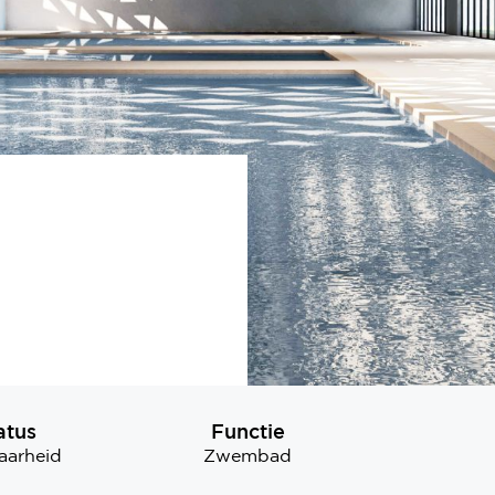
atus
Functie
aarheid
Zwembad